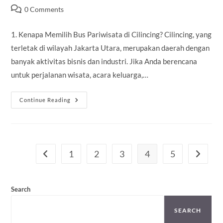
author:
published:
category:
Post
0 Comments
comments:
1. Kenapa Memilih Bus Pariwisata di Cilincing? Cilincing, yang
terletak di wilayah Jakarta Utara, merupakan daerah dengan
banyak aktivitas bisnis dan industri. Jika Anda berencana
untuk perjalanan wisata, acara keluarga,…
Sewa
Continue Reading
Bus
Pariwisata
Cilincing
1
2
3
4
5
Go to the previous page
Go to th
Search
SEARCH