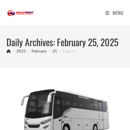
Skip
to
MENU
content
Daily Archives: February 25, 2025
>
2025
>
February
>
25
>
Page 4