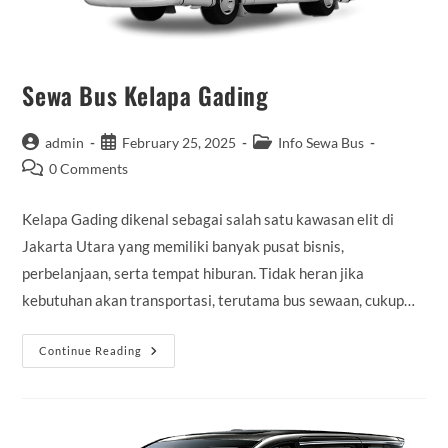
Sewa Bus Kelapa Gading
Post
Post
Post
admin
February 25, 2025
Info Sewa Bus
author:
published:
category:
Post
0 Comments
comments:
Kelapa Gading dikenal sebagai salah satu kawasan elit di
Jakarta Utara yang memiliki banyak pusat bisnis,
perbelanjaan, serta tempat hiburan. Tidak heran jika
kebutuhan akan transportasi, terutama bus sewaan, cukup…
Sewa
Continue Reading
Bus
Kelapa
Gading