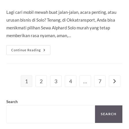
comments:
Lagi cari mobil mewah buat jalan-jalan, acara penting, atau
urusan bisnis di Solo? Tenang, di Okkatransport, Anda bisa
menikmati pilihan Sewa Alphard Solo murah yang tetap
memberikan rasa nyaman, aman,…
Sewa
Continue Reading
Alphard
Solo
Murah
1
2
3
4
…
7
Go to th
Search
SEARCH