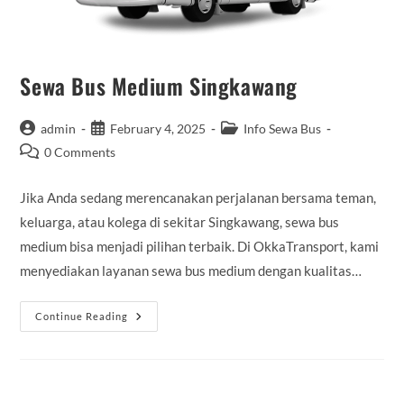
Sewa Bus Medium Singkawang
Post
Post
Post
admin
February 4, 2025
Info Sewa Bus
author:
published:
category:
Post
0 Comments
comments:
Jika Anda sedang merencanakan perjalanan bersama teman,
keluarga, atau kolega di sekitar Singkawang, sewa bus
medium bisa menjadi pilihan terbaik. Di OkkaTransport, kami
menyediakan layanan sewa bus medium dengan kualitas…
Sewa
Continue Reading
Bus
Medium
Singkawang