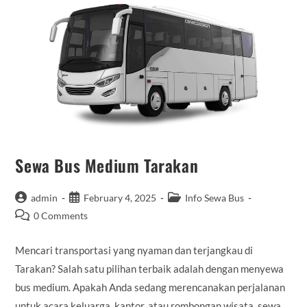
Sewa Bus Medium Tarakan
Post
Post
Post
admin
February 4, 2025
Info Sewa Bus
author:
published:
category:
Post
0 Comments
comments:
Mencari transportasi yang nyaman dan terjangkau di
Tarakan? Salah satu pilihan terbaik adalah dengan menyewa
bus medium. Apakah Anda sedang merencanakan perjalanan
untuk acara keluarga, kantor, atau rombongan wisata, sewa…