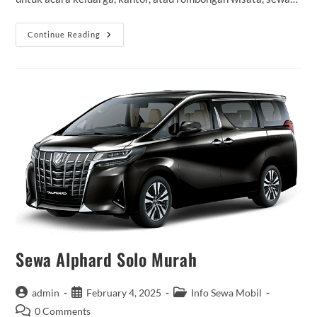
Sewa
Continue Reading
Bus
Medium
Tarakan
Sewa Alphard Solo Murah
Post
Post
Post
admin
February 4, 2025
Info Sewa Mobil
author:
published:
category:
Post
0 Comments