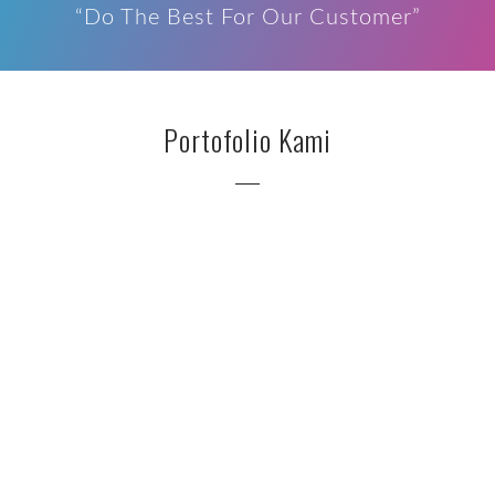
“Do The Best For Our Customer”
Portofolio Kami