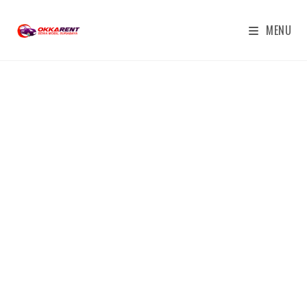
MENU
PT OKKA KARUNIA ABADI
RENTAL SEWA MOBIL & BUS
PARIWISATA SURABAYA - OKKA
TRANSPORT
Kami Menyediakan Sewa Rental Mobil Dan
Bus Pariwisata Surbaya untuk Sewa Bulanan,
Sewa Mingguan, Sewa Harian dan 12 Jam
Surabaya.