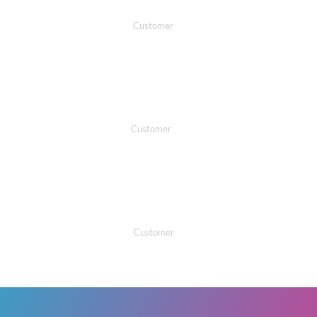
mandra joko
Customer
dari banyak jasa sewa bus okka transport paling bisa di
andalin mantep layananya.
Fikri Santoso
Customer
okka transport bagus banget unit dan pelayananya
sangat dapat di percaya.
mifta kholik
Customer