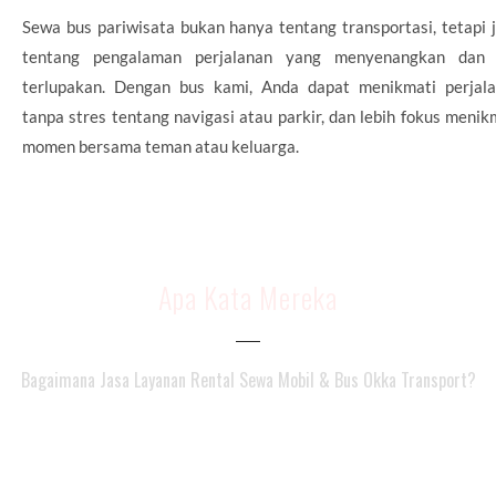
Sewa bus pariwisata bukan hanya tentang transportasi, tetapi 
tentang pengalaman perjalanan yang menyenangkan dan 
terlupakan. Dengan bus kami, Anda dapat menikmati perjal
tanpa stres tentang navigasi atau parkir, dan lebih fokus menik
momen bersama teman atau keluarga.
Apa Kata Mereka
Bagaimana Jasa Layanan Rental Sewa Mobil & Bus Okka Transport?
layanannya bintang 5, driver ramah dan profesional.