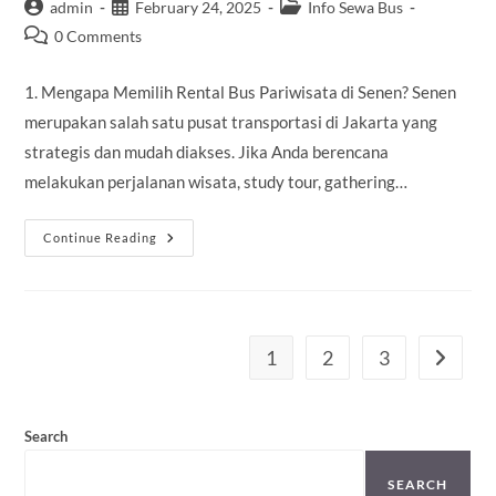
Post
Post
Post
admin
February 24, 2025
Info Sewa Bus
author:
published:
category:
Post
0 Comments
comments:
1. Mengapa Memilih Rental Bus Pariwisata di Senen? Senen
merupakan salah satu pusat transportasi di Jakarta yang
strategis dan mudah diakses. Jika Anda berencana
melakukan perjalanan wisata, study tour, gathering…
Rental
Continue Reading
Bus
Pariwisata
Senen
1
2
3
Go to th
Search
SEARCH