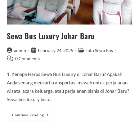
Sewa Bus Luxury Johar Baru
Post
Post
Post
admin
February 24, 2025
Info Sewa Bus
author:
published:
category:
Post
0 Comments
comments:
1. Kenapa Harus Sewa Bus Luxury di Johar Baru? Apakah
Anda sedang mencari transportasi mewah untuk perjalanan
wisata, acara keluarga, atau perjalanan bisnis di Johar Baru?
Sewa bus luxury bisa…
Sewa
Continue Reading
Bus
Luxury
Johar
Baru