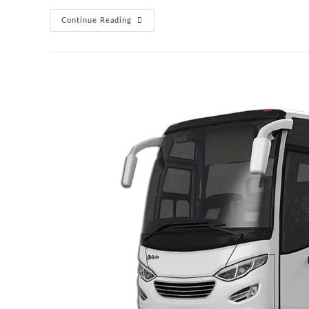
Sewa
Continue Reading
Bus
Pariwisata
Tegal