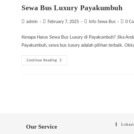
Sewa Bus Luxury Payakumbuh
Post
Post
Post
Post
admin
February 7, 2025
Info Sewa Bus
0 C
author:
published:
category:
commen
Kenapa Harus Sewa Bus Luxury di Payakumbuh? Jika Anda 
Payakumbuh, sewa bus luxury adalah pilihan terbaik. Ok
Sewa
Continue Reading
Bus
Luxury
Payakumbuh
Lokas
Our Service