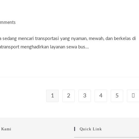
omments
ts:
sedang mencari transportasi yang nyaman, mewah, dan berkelas di
katransport menghadirkan layanan sewa bus…
1
2
3
4
5
Go 
i Kami
Quick Link