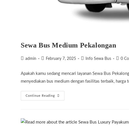
Sewa Bus Medium Pekalongan
Post
Post
Post
Post
admin
February 7, 2025
Info Sewa Bus
0 C
author:
published:
category:
commen
Apakah kamu sedang mencari layanan Sewa Bus Pekalongan
menyediakan bus medium dengan fasilitas terbaik, harga 
Sewa
Continue Reading
Bus
Medium
Pekalongan