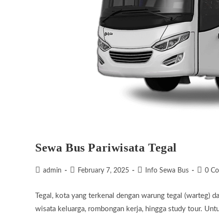
Sewa Bus Pariwisata Tegal
Post
Post
Post
Post
admin
February 7, 2025
Info Sewa Bus
0 C
author:
published:
category:
commen
Tegal, kota yang terkenal dengan warung tegal (warteg) d
wisata keluarga, rombongan kerja, hingga study tour. Un