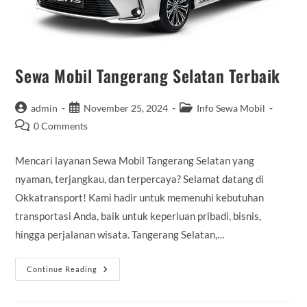
Sewa Mobil Tangerang Selatan Terbaik
Post
Post
Post
admin
November 25, 2024
Info Sewa Mobil
author:
published:
category:
Post
0 Comments
comments:
Mencari layanan Sewa Mobil Tangerang Selatan yang
nyaman, terjangkau, dan terpercaya? Selamat datang di
Okkatransport! Kami hadir untuk memenuhi kebutuhan
transportasi Anda, baik untuk keperluan pribadi, bisnis,
hingga perjalanan wisata. Tangerang Selatan,…
Sewa
Continue Reading
Mobil
Tangerang
Selatan