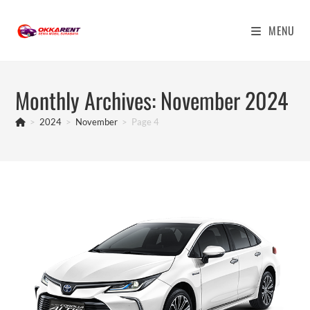
Skip
to
MENU
content
Monthly Archives: November 2024
>
2024
>
November
>
Page 4