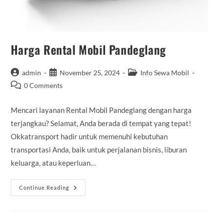
Harga Rental Mobil Pandeglang
Post
Post
Post
admin
November 25, 2024
Info Sewa Mobil
author:
published:
category:
Post
0 Comments
comments:
Mencari layanan Rental Mobil Pandeglang dengan harga
terjangkau? Selamat, Anda berada di tempat yang tepat!
Okkatransport hadir untuk memenuhi kebutuhan
transportasi Anda, baik untuk perjalanan bisnis, liburan
keluarga, atau keperluan…
Harga
Continue Reading
Rental
Mobil
Pandeglang