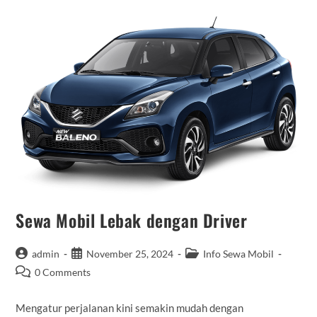
Terbaik
Sewa Mobil Lebak dengan Driver
Post
Post
Post
admin
November 25, 2024
Info Sewa Mobil
author:
published:
category:
Post
0 Comments
comments:
Mengatur perjalanan kini semakin mudah dengan