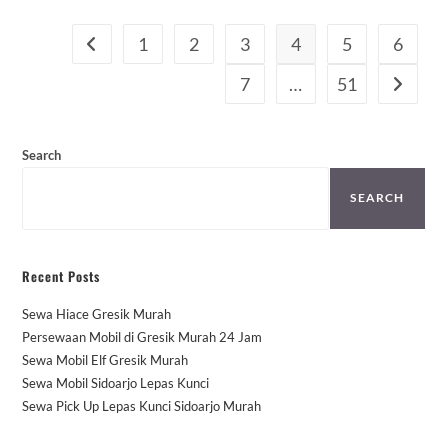
1
2
3
4
5
6
Go to the previous page
7
…
51
Go to th
Search
SEARCH
Recent Posts
Sewa Hiace Gresik Murah
Persewaan Mobil di Gresik Murah 24 Jam
Sewa Mobil Elf Gresik Murah
Sewa Mobil Sidoarjo Lepas Kunci
Sewa Pick Up Lepas Kunci Sidoarjo Murah