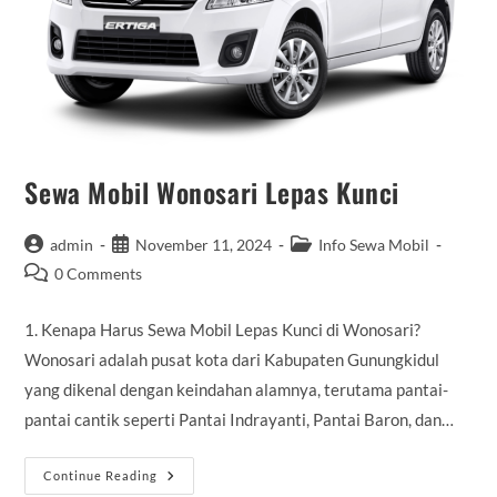
Sewa Mobil Wonosari Lepas Kunci
Post
Post
Post
admin
November 11, 2024
Info Sewa Mobil
author:
published:
category:
Post
0 Comments
comments:
1. Kenapa Harus Sewa Mobil Lepas Kunci di Wonosari?
Wonosari adalah pusat kota dari Kabupaten Gunungkidul
yang dikenal dengan keindahan alamnya, terutama pantai-
pantai cantik seperti Pantai Indrayanti, Pantai Baron, dan…
Sewa
Continue Reading
Mobil