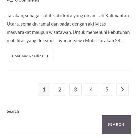
comments:
Tarakan, sebagai salah satu kota yang dinamis di Kalimantan
Utara, semakin ramai dan padat dengan aktivitas
masyarakat maupun wisatawan. Untuk memenuhi kebutuhan
mobilitas yang fleksibel, layanan Sewa Mobil Tarakan 24…
Sewa
Continue Reading
Mobil
Tarakan
24
Jam
1
2
3
4
5
Go to th
Search
SEARCH