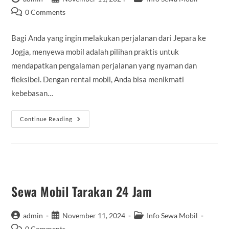
author:
published:
category:
Post
0 Comments
comments:
Bagi Anda yang ingin melakukan perjalanan dari Jepara ke
Jogja, menyewa mobil adalah pilihan praktis untuk
mendapatkan pengalaman perjalanan yang nyaman dan
fleksibel. Dengan rental mobil, Anda bisa menikmati
kebebasan…
Rental
Continue Reading
Mobil
Jepara
Jogja
Sewa Mobil Tarakan 24 Jam
Post
Post
Post
admin
November 11, 2024
Info Sewa Mobil
author:
published:
category:
Post
0 Comments