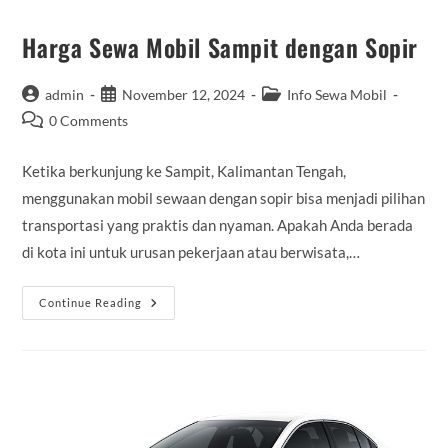
Harga Sewa Mobil Sampit dengan Sopir
Post
Post
Post
admin
November 12, 2024
Info Sewa Mobil
author:
published:
category:
Post
0 Comments
comments:
Ketika berkunjung ke Sampit, Kalimantan Tengah,
menggunakan mobil sewaan dengan sopir bisa menjadi pilihan
transportasi yang praktis dan nyaman. Apakah Anda berada
di kota ini untuk urusan pekerjaan atau berwisata,…
Harga
Continue Reading
Sewa
Mobil
Sampit
Dengan
Sopir