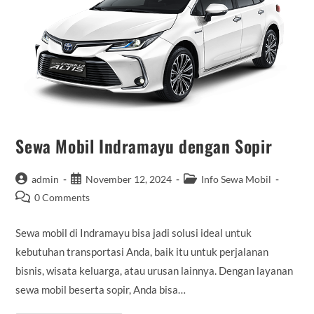
Sewa Mobil Indramayu dengan Sopir
Post
Post
Post
admin
November 12, 2024
Info Sewa Mobil
author:
published:
category:
Post
0 Comments
comments:
Sewa mobil di Indramayu bisa jadi solusi ideal untuk
kebutuhan transportasi Anda, baik itu untuk perjalanan
bisnis, wisata keluarga, atau urusan lainnya. Dengan layanan
sewa mobil beserta sopir, Anda bisa…