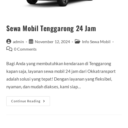
Sewa Mobil Tenggarong 24 Jam
Post
Post
Post
admin
November 12, 2024
Info Sewa Mobil
author:
published:
category:
Post
0 Comments
comments:
Bagi Anda yang membutuhkan kendaraan di Tenggarong
kapan saja, layanan sewa mobil 24 jam dari Okkatransport
adalah solusi yang tepat! Dengan layanan yang fleksibel,
nyaman, dan mudah diakses, kami siap…
Sewa
Continue Reading
Mobil
Tenggarong
24
Jam