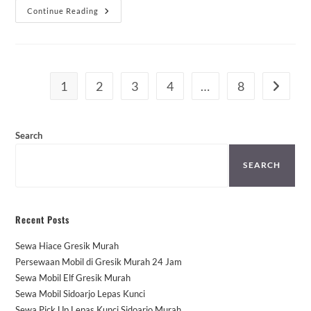
Sewa
Continue Reading
Mobil
Indramayu
Dengan
Sopir
1
2
3
4
…
8
Go to th
Search
SEARCH
Recent Posts
Sewa Hiace Gresik Murah
Persewaan Mobil di Gresik Murah 24 Jam
Sewa Mobil Elf Gresik Murah
Sewa Mobil Sidoarjo Lepas Kunci
Sewa Pick Up Lepas Kunci Sidoarjo Murah