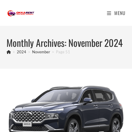
Skip
to
MENU
content
Monthly Archives: November 2024
>
2024
>
November
>
Page 51