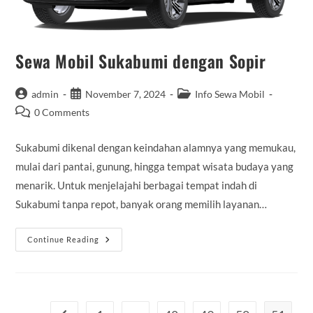
Sewa Mobil Sukabumi dengan Sopir
Post
Post
Post
admin
November 7, 2024
Info Sewa Mobil
author:
published:
category:
Post
0 Comments
comments:
Sukabumi dikenal dengan keindahan alamnya yang memukau,
mulai dari pantai, gunung, hingga tempat wisata budaya yang
menarik. Untuk menjelajahi berbagai tempat indah di
Sukabumi tanpa repot, banyak orang memilih layanan…
Sewa
Continue Reading
Mobil
Sukabumi
Dengan
Sopir