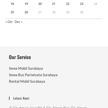
18
19
20
21
22
23
24
25
26
27
28
29
30
« Oct
Dec »
Our Service
Sewa Mobil Surabaya
Sewa Bus Pariwisata Surabaya
Rental Mobil Surabaya
Lokasi Kami
Jl. Gn. Anyar Jaya No.4, Gn. Anyar, Kec. Gn. Anyar,