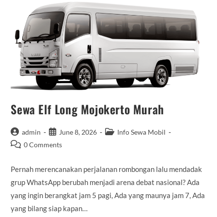
Sewa Elf Long Mojokerto Murah
Post
Post
Post
admin
June 8, 2026
Info Sewa Mobil
author:
published:
category:
Post
0 Comments
comments:
Pernah merencanakan perjalanan rombongan lalu mendadak
grup WhatsApp berubah menjadi arena debat nasional? Ada
yang ingin berangkat jam 5 pagi, Ada yang maunya jam 7, Ada
yang bilang siap kapan…