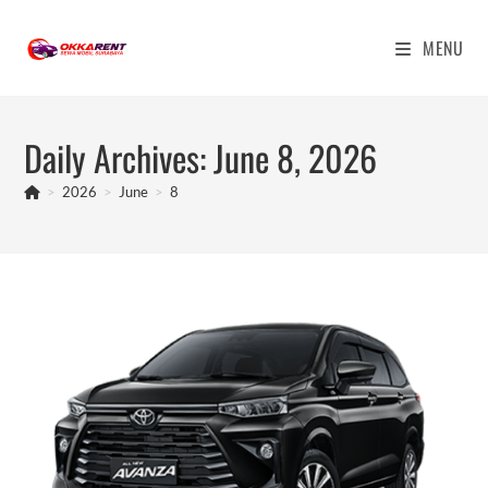
Skip
to
MENU
content
Daily Archives: June 8, 2026
>
2026
>
June
>
8