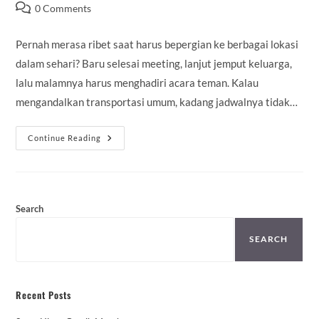
author:
published:
category:
Post
0 Comments
comments:
Pernah merasa ribet saat harus bepergian ke berbagai lokasi
dalam sehari? Baru selesai meeting, lanjut jemput keluarga,
lalu malamnya harus menghadiri acara teman. Kalau
mengandalkan transportasi umum, kadang jadwalnya tidak…
Harga
Continue Reading
Sewa
Mobil
Gresik
Terbaru
2026
Search
SEARCH
Recent Posts