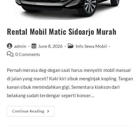
Rental Mobil Matic Sidoarjo Murah
Post
Post
Post
admin
June 8, 2026
Info Sewa Mobil
author:
published:
category:
Post
0 Comments
comments:
Pernah merasa deg-degan saat harus menyetir mobil manual
di jalan yang macet? Kaki kiri sibuk menginjak kopling. Tangan
kanan sibuk memindahkan gigi. Sementara klakson dari
belakang sudah terdengar seperti konser…
Rental
Continue Reading
Mobil
Matic
Sidoarjo
Murah