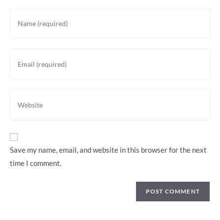
Enter
your
name
or
Enter
username
your
to
email
comment
address
Enter
to
your
comment
website
URL
(optional)
Save my name, email, and website in this browser for the next
time I comment.