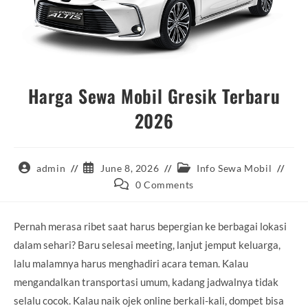
Harga Sewa Mobil Gresik Terbaru
2026
Post
Post
Post
admin
June 8, 2026
Info Sewa Mobil
author:
published:
category:
Post
0 Comments
comments:
Pernah merasa ribet saat harus bepergian ke berbagai lokasi
dalam sehari? Baru selesai meeting, lanjut jemput keluarga,
lalu malamnya harus menghadiri acara teman. Kalau
mengandalkan transportasi umum, kadang jadwalnya tidak
selalu cocok. Kalau naik ojek online berkali-kali, dompet bisa