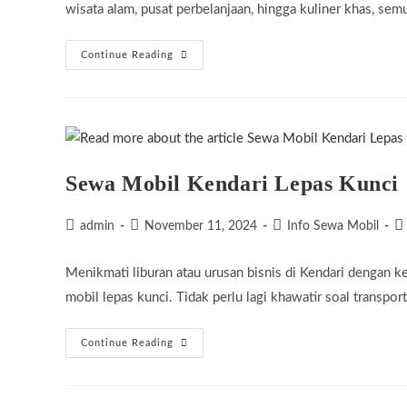
wisata alam, pusat perbelanjaan, hingga kuliner khas, sem
Sewa
Continue Reading
Mobil
Samarinda
Murah
Dengan
Sopir
Sewa Mobil Kendari Lepas Kunci
Post
Post
Post
Po
admin
November 11, 2024
Info Sewa Mobil
author:
published:
category:
c
Menikmati liburan atau urusan bisnis di Kendari dengan 
mobil lepas kunci. Tidak perlu lagi khawatir soal transp
Sewa
Continue Reading
Mobil
Kendari
Lepas
Kunci