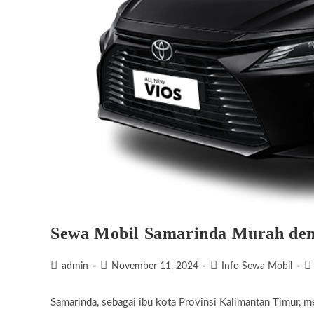
Sewa Mobil Samarinda Murah den
Post
Post
Post
Po
admin
November 11, 2024
Info Sewa Mobil
author:
published:
category:
c
Samarinda, sebagai ibu kota Provinsi Kalimantan Timur, mem