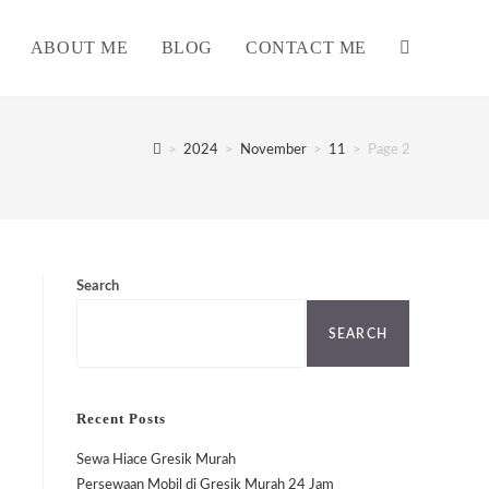
ABOUT ME
BLOG
CONTACT ME
TOGGLE
WEBSITE
>
2024
>
November
>
11
>
Page 2
SEARCH
Search
SEARCH
Recent Posts
Sewa Hiace Gresik Murah
Persewaan Mobil di Gresik Murah 24 Jam