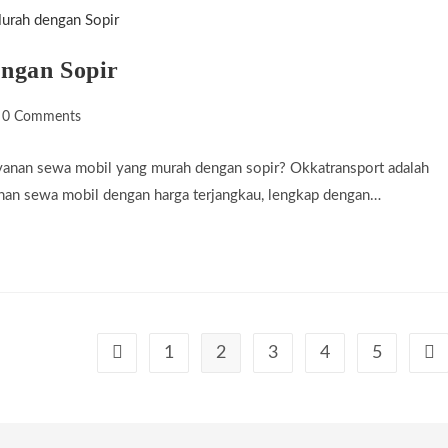
ngan Sopir
st
0 Comments
omments:
yanan sewa mobil yang murah dengan sopir? Okkatransport adalah
anan sewa mobil dengan harga terjangkau, lengkap dengan…
1
2
3
4
5
Go to the previous page
Go 