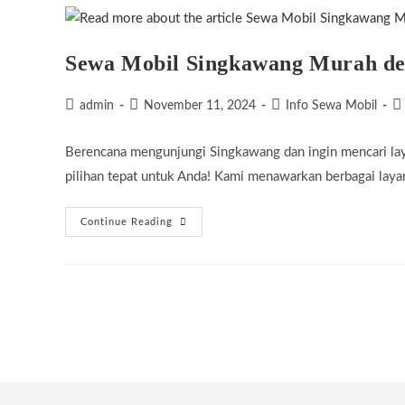
Sewa Mobil Singkawang Murah de
Post
Post
Post
Po
admin
November 11, 2024
Info Sewa Mobil
author:
published:
category:
c
Berencana mengunjungi Singkawang dan ingin mencari la
pilihan tepat untuk Anda! Kami menawarkan berbagai lay
Sewa
Continue Reading
Mobil
Singkawang
Murah
Dengan
Sopir