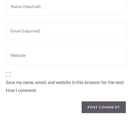
Enter
your
name
or
Enter
username
your
to
email
comment
address
Enter
to
your
comment
website
URL
(optional)
Save my name, email, and website in this browser for the next
time I comment.