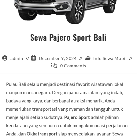
Sewa Pajero Sport Bali
Post
Post
Post
admin
December 9, 2024
Info Sewa Mobil
author:
published:
category:
Post
0 Comments
comments:
Pulau Bali selalu menjadi destinasi favorit wisatawan lokal
maupun mancanegara. Dengan panorama alam yang indah,
budaya yang kaya, dan berbagai atraksi menarik, Anda
memerlukan transportasi yang nyaman dan tangguh untuk
menjelajahi setiap sudutnya.
Pajero Sport
adalah pilihan
kendaraan yang sempurna untuk mengakomodasi perjalanan
Anda, dan
Okkatransport
siap menyediakan layanan
Sewa