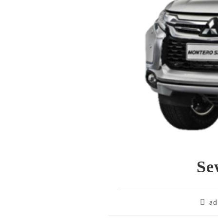
Se
Post
ad
autho