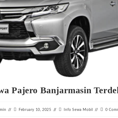
wa Pajero Banjarmasin Terde
Post
Post
Post
min
February 10, 2025
Info Sewa Mobil
0 Com
r:
published:
category:
comments