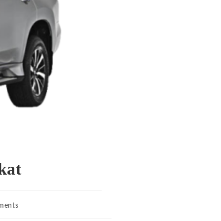
kat
ments
: