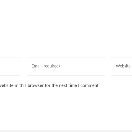
Enter
Enter
your
your
email
website
address
URL
ebsite in this browser for the next time I comment.
to
(optional)
comment