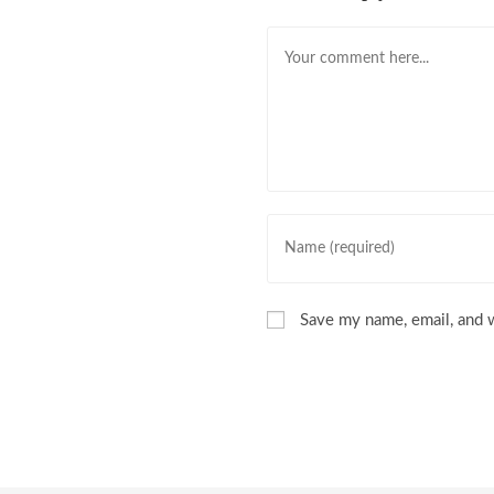
Comment
Enter
your
name
or
Save my name, email, and w
username
to
comment