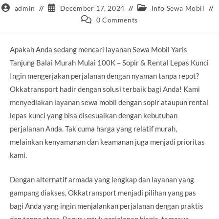
Post
Post
Post
admin
December 17, 2024
Info Sewa Mobil
author:
published:
category:
Post
0 Comments
comments:
Apakah Anda sedang mencari layanan Sewa Mobil Yaris
Tanjung Balai Murah Mulai 100K – Sopir & Rental Lepas Kunci
Ingin mengerjakan perjalanan dengan nyaman tanpa repot?
Okkatransport hadir dengan solusi terbaik bagi Anda! Kami
menyediakan layanan sewa mobil dengan sopir ataupun rental
lepas kunci yang bisa disesuaikan dengan kebutuhan
perjalanan Anda. Tak cuma harga yang relatif murah,
melainkan kenyamanan dan keamanan juga menjadi prioritas
kami.
Dengan alternatif armada yang lengkap dan layanan yang
gampang diakses, Okkatransport menjadi pilihan yang pas
bagi Anda yang ingin menjalankan perjalanan dengan praktis
dan tanpa stres. Bagus untuk perjalanan bisnis, tamasya