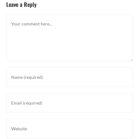
Leave a Reply
Comment
Enter
your
name
or
Enter
username
your
to
email
comment
address
Enter
to
your
comment
website