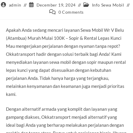
Post
Post
Post
admin
December 19, 2024
Info Sewa Mobil
author:
published:
category:
Post
0 Comments
comments:
Apakah Anda sedang mencari layanan Sewa Mobil Wr V Belu
(Atambua) Murah Mulai 100K – Sopir & Rental Lepas Kunci
Mau mengerjakan perjalanan dengan nyaman tanpa repot?
Okkatransport hadir dengan solusi terbaik bagi Anda! Kami
menyediakan layanan sewa mobil dengan sopir maupun rental
lepas kunci yang dapat disesuaikan dengan kebutuhan
perjalanan Anda. Tidak hanya harga yang terjangkau,
melainkan kenyamanan dan keamanan juga menjadi prioritas
kami.
Dengan alternatif armada yang komplit dan layanan yang
gampang diakses, Okkatransport menjadi alternatif yang
ideal bagi Anda yang berharap melakukan perjalanan dengan
praktis dan tanpa stres. Bagus untuk perjalanan bisnis, liburan