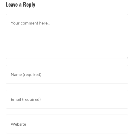
Leave a Reply
Comment
Enter
your
name
or
Enter
username
your
to
email
comment
address
Enter
to
your
comment
website