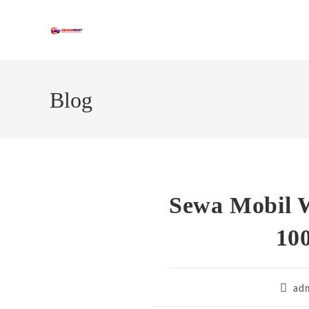
Skip
to
content
Blog
Sewa Mobil 
10
Post
ad
author