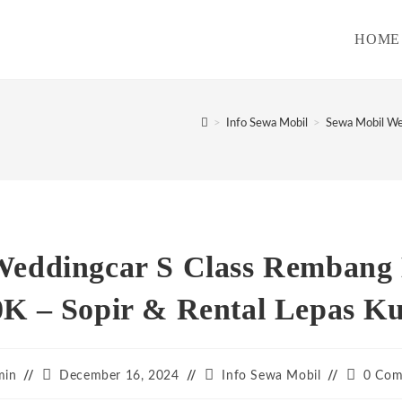
HOME
>
Info Sewa Mobil
>
Sewa Mobil We
Weddingcar S Class Rembang
0K – Sopir & Rental Lepas Ku
Post
Post
Post
min
December 16, 2024
Info Sewa Mobil
0 Com
:
published:
category:
comment