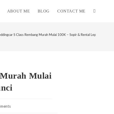
ABOUT ME
BLOG
CONTACT ME
TOGGLE
WEBSITE
ddingcar S Class Rembang Murah Mulai 100K – Sopir & Rental Lepas Kunci
SEARCH
 Murah Mulai
nci
ments
s: