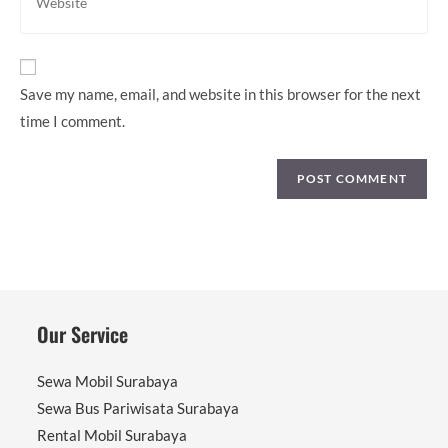
your
comment
website
URL
(optional)
Save my name, email, and website in this browser for the next
time I comment.
Our Service
Sewa Mobil Surabaya
Sewa Bus Pariwisata Surabaya
Rental Mobil Surabaya