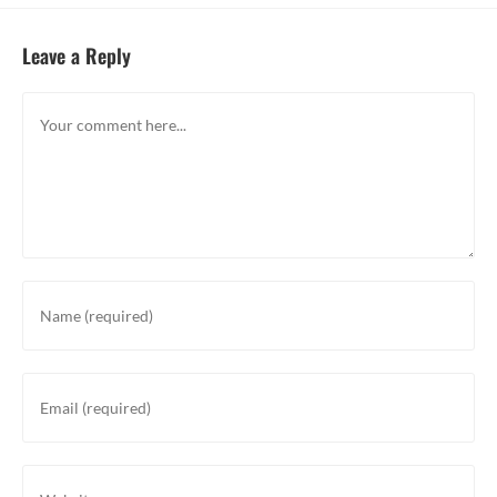
Leave a Reply
Comment
Enter
your
name
or
Enter
username
your
to
email
comment
address
Enter
to