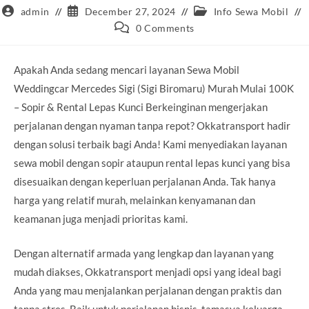
Post
Post
Post
admin
December 27, 2024
Info Sewa Mobil
author:
published:
category:
Post
0 Comments
comments:
Apakah Anda sedang mencari layanan Sewa Mobil
Weddingcar Mercedes Sigi (Sigi Biromaru) Murah Mulai 100K
– Sopir & Rental Lepas Kunci Berkeinginan mengerjakan
perjalanan dengan nyaman tanpa repot? Okkatransport hadir
dengan solusi terbaik bagi Anda! Kami menyediakan layanan
sewa mobil dengan sopir ataupun rental lepas kunci yang bisa
disesuaikan dengan keperluan perjalanan Anda. Tak hanya
harga yang relatif murah, melainkan kenyamanan dan
keamanan juga menjadi prioritas kami.
Dengan alternatif armada yang lengkap dan layanan yang
mudah diakses, Okkatransport menjadi opsi yang ideal bagi
Anda yang mau menjalankan perjalanan dengan praktis dan
tanpa stres. Baik untuk perjalanan bisnis, tamasya keluarga,