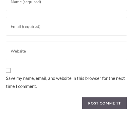
your
name
or
Enter
username
your
to
email
comment
address
Enter
to
your
comment
website
URL
(optional)
Save my name, email, and website in this browser for the next
time I comment.