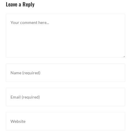
Leave a Reply
Comment
Enter
your
name
or
Enter
username
your
to
email
comment
address
Enter
to
your
comment
website