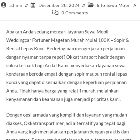
Post
Post
Post
admin
December 28, 2024
Info Sewa Mobil
author:
published:
category:
Post
0 Comments
comments:
Apakah Anda sedang mencari layanan Sewa Mobil
Weddingcar Fortuner Magetan Murah Mulai 100K – Sopir &
Rental Lepas Kunci Berkeinginan mengerjakan perjalanan
dengan nyaman tanpa repot? Okkatransport hadir dengan
solusi terbaik bagi Anda! Kami menyediakan layanan sewa
kendaraan beroda empat dengan sopir maupun rental lepas
kunci yang dapat disesuaikan dengan keperluan perjalanan
Anda. Tidak hanya harga yang relatif murah, melainkan
kenyamanan dan keamanan juga menjadi prioritas kami.
Dengan opsi armada yang komplit dan layanan yang mudah
diakses, Okkatransport menjadi alternatif yang tepat bagi
Anda yang ingin menjalankan perjalanan dengan praktis dan
tanpa stres. Bagus untuk perjalanan bisnis, tamasya keluarga,