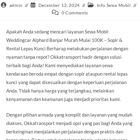
Post
Post
Post
admin
December 12, 2024
Info Sewa Mobil
author:
published:
category:
Post
0 Comments
comments:
Apakah Anda sedang mencari layanan Sewa Mobil
Weddingcar Alphard Banjar Murah Mulai 100K – Sopir &
Rental Lepas Kunci Berharap melakukan perjalanan dengan
nyaman tanpa repot? Okkatransport hadir dengan solusi
terbaik bagi Anda! Kami menyediakan layanan sewa
kendaraan beroda empat dengan sopir ataupun rental lepas
kunci yang dapat disesuaikan dengan keperluan perjalanan
Anda. Tidak hanya harga yang terjangkau, melainkan
kenyamanan dan keamanan juga menjadi prioritas kami.
Dengan pilihan armada yang komplit dan layanan yang mudah
diakses, Okkatransport menjadi opsi yang pas bagi Anda yang
berkeinginan menjalankan perjalanan dengan praktis dan
tanpa stres. Bagus untuk perjalanan bisnis, wisata keluarga,