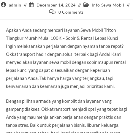
Post
Post
Post
admin
December 14, 2024
Info Sewa Mobil
author:
published:
category:
Post
0 Comments
comments:
Apakah Anda sedang mencari layanan Sewa Mobil Triton
Tiangkur Murah Mulai 100K – Sopir & Rental Lepas Kunci
Ingin melaksanakan perjalanan dengan nyaman tanpa repot?
Okkatransport hadir dengan solusi terbaik bagi Anda! Kami
menyediakan layanan sewa mobil dengan sopir maupun rental
lepas kunci yang dapat disesuaikan dengan keperluan
perjalanan Anda. Tak hanya harga yang terjangkau, tapi
kenyamanan dan keamanan juga menjadi prioritas kami.
Dengan pilihan armada yang komplit dan layanan yang
gampang diakses, Okkatransport menjadi opsi yang tepat bagi
Anda yang mau menjalankan perjalanan dengan praktis dan
tanpa stres. Baik untuk perjalanan bisnis, liburan keluarga,
atau kebutuhan sehari-hari, kami siap memberikan layanan