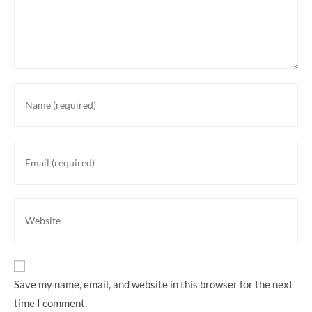
Enter
your
name
or
Enter
username
your
to
email
comment
address
Enter
to
your
comment
website
URL
(optional)
Save my name, email, and website in this browser for the next
time I comment.