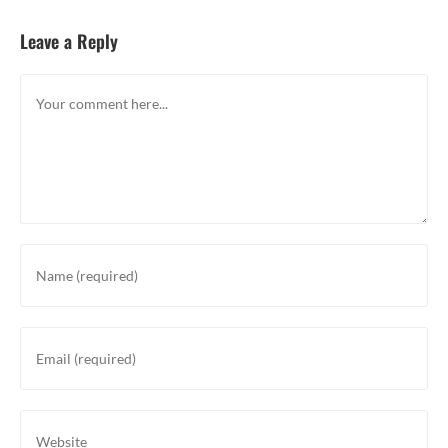
Leave a Reply
Comment
Enter
your
name
or
Enter
username
your
to
email
comment
address
Enter
to
your