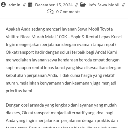
Post
Post
Post
admin
December 15, 2024
Info Sewa Mobil
author:
published:
category:
Post
0 Comments
comments:
Apakah Anda sedang mencari layanan Sewa Mobil Toyota
Vellfire Blora Murah Mulai 100K – Sopir & Rental Lepas Kunci
Ingin mengerjakan perjalanan dengan nyaman tanpa repot?
Okkatransport hadir dengan solusi terbaik bagi Anda! Kami
menyediakan layanan sewa kendaraan beroda empat dengan
sopir maupun rental lepas kunci yang bisa disesuaikan dengan
kebutuhan perjalanan Anda. Tidak cuma harga yang relatif
murah, melainkan kenyamanan dan keamanan juga menjadi
prioritas kami.
Dengan opsi armada yang lengkap dan layanan yang mudah
diakses, Okkatransport menjadi alternatif yang ideal bagi
Anda yang ingin menjalankan perjalanan dengan praktis dan
tanpa stres. Bagus untuk perjalanan bisnis, liburan keluarga,