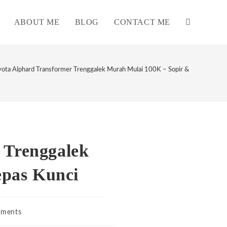
ABOUT ME
BLOG
CONTACT ME
TOGGLE
WEBSITE
ota Alphard Transformer Trenggalek Murah Mulai 100K – Sopir & Rental Lepas
SEARCH
 Trenggalek
epas Kunci
ments
s: