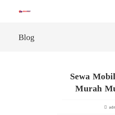
Skip
to
content
Blog
Sewa Mobil
Murah Mul
Post
ad
author