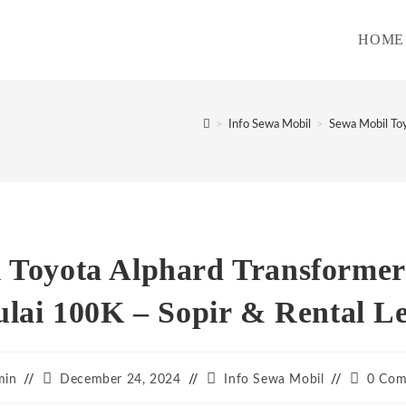
HOME
>
Info Sewa Mobil
>
Sewa Mobil Toy
 Toyota Alphard Transformer
ai 100K – Sopir & Rental L
Post
Post
Post
min
December 24, 2024
Info Sewa Mobil
0 Com
:
published:
category:
comment