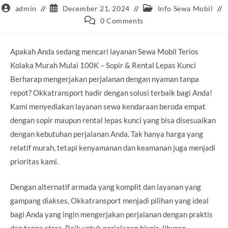
Post
Post
Post
admin
December 21, 2024
Info Sewa Mobil
author:
published:
category:
Post
0 Comments
comments:
Apakah Anda sedang mencari layanan Sewa Mobil Terios
Kolaka Murah Mulai 100K – Sopir & Rental Lepas Kunci
Berharap mengerjakan perjalanan dengan nyaman tanpa
repot? Okkatransport hadir dengan solusi terbaik bagi Anda!
Kami menyediakan layanan sewa kendaraan beroda empat
dengan sopir maupun rental lepas kunci yang bisa disesuaikan
dengan kebutuhan perjalanan Anda. Tak hanya harga yang
relatif murah, tetapi kenyamanan dan keamanan juga menjadi
prioritas kami.
Dengan alternatif armada yang komplit dan layanan yang
gampang diakses, Okkatransport menjadi pilihan yang ideal
bagi Anda yang ingin mengerjakan perjalanan dengan praktis
dan tanpa stres. Baik untuk perjalanan bisnis, liburan