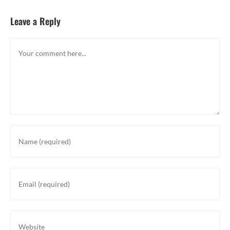
Leave a Reply
Comment
Enter
your
name
or
Enter
username
your
to
email
comment
address
Enter
to
your