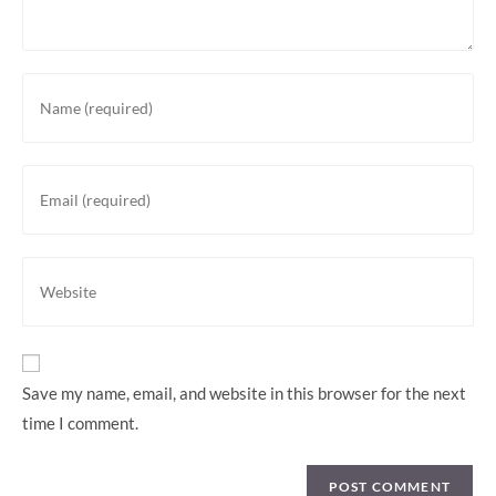
Enter
your
name
or
Enter
username
your
to
email
comment
address
Enter
to
your
comment
website
URL
(optional)
Save my name, email, and website in this browser for the next
time I comment.