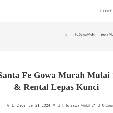
HOME
>
Info Sewa Mobil
>
Sewa Mob
Santa Fe Gowa Murah Mulai 
& Rental Lepas Kunci
Post
Post
Post
min
December 21, 2024
Info Sewa Mobil
0 Com
:
published:
category:
comment