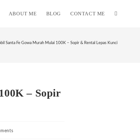
ABOUT ME
BLOG
CONTACT ME
TOGGLE
WEBSITE
il Santa Fe Gowa Murah Mulai 100K – Sopir & Rental Lepas Kunci
SEARCH
100K – Sopir
ments
s: