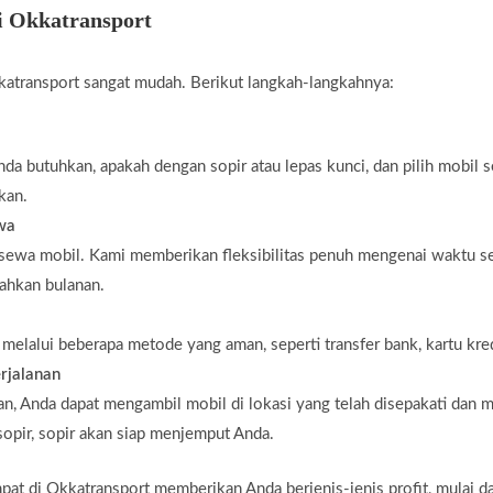
i Okkatransport
atransport sangat mudah. Berikut langkah-langkahnya:
da butuhkan, apakah dengan sopir atau lepas kunci, dan pilih mobil 
kan.
ewa
 sewa mobil. Kami memberikan fleksibilitas penuh mengenai waktu s
bahkan bulanan.
elalui beberapa metode yang aman, seperti transfer bank, kartu kredi
rjalanan
n, Anda dapat mengambil mobil di lokasi yang telah disepakati dan m
opir, sopir akan siap menjemput Anda.
 di Okkatransport memberikan Anda berjenis-jenis profit, mulai dar