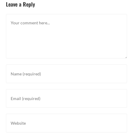
Leave a Reply
Comment
Enter
your
name
or
Enter
username
your
to
email
comment
address
Enter
to
your
comment
website