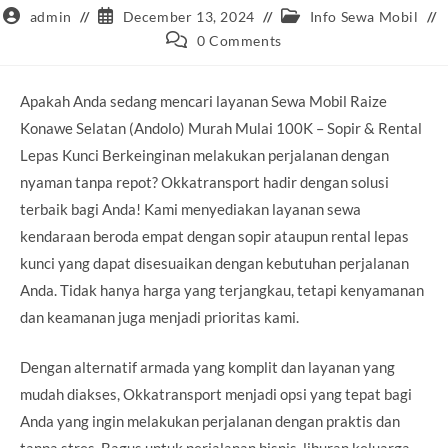
Post
Post
Post
admin
December 13, 2024
Info Sewa Mobil
author:
published:
category:
Post
0 Comments
comments:
Apakah Anda sedang mencari layanan Sewa Mobil Raize
Konawe Selatan (Andolo) Murah Mulai 100K – Sopir & Rental
Lepas Kunci Berkeinginan melakukan perjalanan dengan
nyaman tanpa repot? Okkatransport hadir dengan solusi
terbaik bagi Anda! Kami menyediakan layanan sewa
kendaraan beroda empat dengan sopir ataupun rental lepas
kunci yang dapat disesuaikan dengan kebutuhan perjalanan
Anda. Tidak hanya harga yang terjangkau, tetapi kenyamanan
dan keamanan juga menjadi prioritas kami.
Dengan alternatif armada yang komplit dan layanan yang
mudah diakses, Okkatransport menjadi opsi yang tepat bagi
Anda yang ingin melakukan perjalanan dengan praktis dan
tanpa stres. Bagus untuk perjalanan bisnis, liburan keluarga,