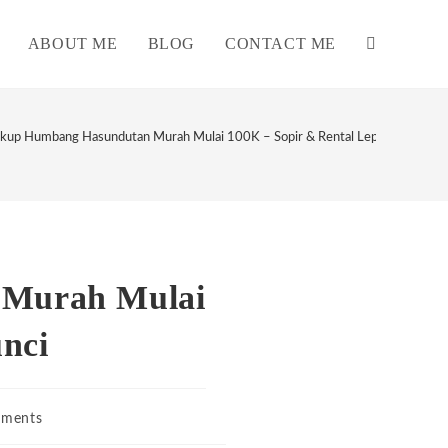
ABOUT ME
BLOG
CONTACT ME
TOGGLE
WEBSITE
ckup Humbang Hasundutan Murah Mulai 100K – Sopir & Rental Lepas Kunci
SEARCH
 Murah Mulai
nci
ments
s: