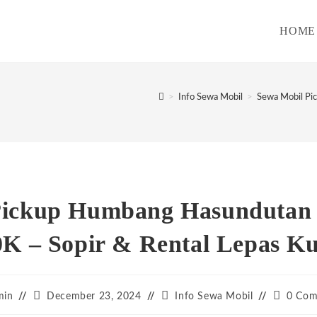
HOME
>
Info Sewa Mobil
>
Sewa Mobil Pi
Pickup Humbang Hasundutan
0K – Sopir & Rental Lepas Ku
Post
Post
Post
min
December 23, 2024
Info Sewa Mobil
0 Com
:
published:
category:
comment