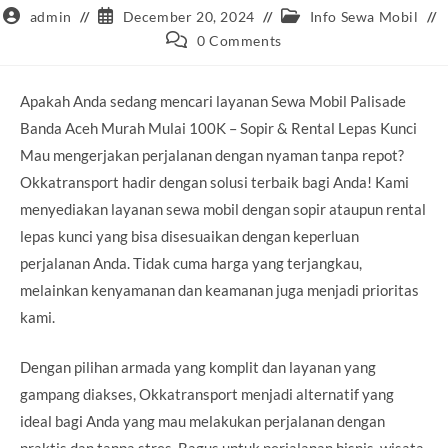
Post
Post
Post
admin
December 20, 2024
Info Sewa Mobil
author:
published:
category:
Post
0 Comments
comments:
Apakah Anda sedang mencari layanan Sewa Mobil Palisade
Banda Aceh Murah Mulai 100K – Sopir & Rental Lepas Kunci
Mau mengerjakan perjalanan dengan nyaman tanpa repot?
Okkatransport hadir dengan solusi terbaik bagi Anda! Kami
menyediakan layanan sewa mobil dengan sopir ataupun rental
lepas kunci yang bisa disesuaikan dengan keperluan
perjalanan Anda. Tidak cuma harga yang terjangkau,
melainkan kenyamanan dan keamanan juga menjadi prioritas
kami.
Dengan pilihan armada yang komplit dan layanan yang
gampang diakses, Okkatransport menjadi alternatif yang
ideal bagi Anda yang mau melakukan perjalanan dengan
praktis dan tanpa stres. Bagus untuk perjalanan bisnis, wisata