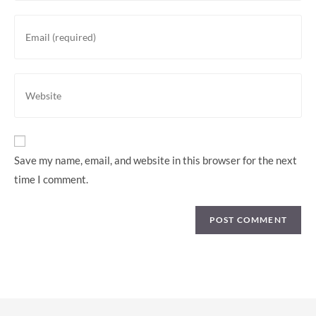
or
Enter
username
your
to
email
comment
address
Enter
to
your
comment
website
URL
(optional)
Save my name, email, and website in this browser for the next
time I comment.