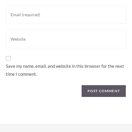
or
Enter
username
your
to
email
comment
address
Enter
to
your
comment
website
URL
(optional)
Save my name, email, and website in this browser for the next
time I comment.