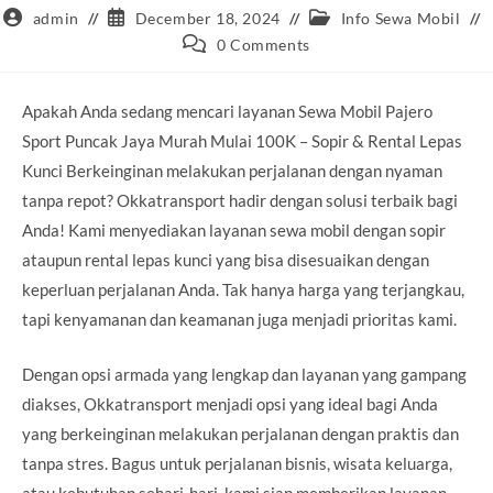
Post
Post
Post
admin
December 18, 2024
Info Sewa Mobil
author:
published:
category:
Post
0 Comments
comments:
Apakah Anda sedang mencari layanan Sewa Mobil Pajero
Sport Puncak Jaya Murah Mulai 100K – Sopir & Rental Lepas
Kunci Berkeinginan melakukan perjalanan dengan nyaman
tanpa repot? Okkatransport hadir dengan solusi terbaik bagi
Anda! Kami menyediakan layanan sewa mobil dengan sopir
ataupun rental lepas kunci yang bisa disesuaikan dengan
keperluan perjalanan Anda. Tak hanya harga yang terjangkau,
tapi kenyamanan dan keamanan juga menjadi prioritas kami.
Dengan opsi armada yang lengkap dan layanan yang gampang
diakses, Okkatransport menjadi opsi yang ideal bagi Anda
yang berkeinginan melakukan perjalanan dengan praktis dan
tanpa stres. Bagus untuk perjalanan bisnis, wisata keluarga,
atau kebutuhan sehari-hari, kami siap memberikan layanan