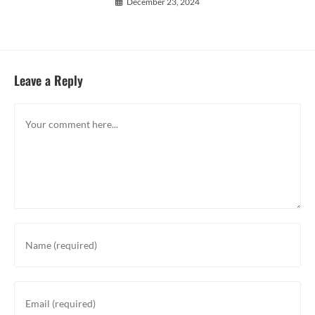
December 23, 2024
Leave a Reply
Comment
Enter
your
name
or
Enter
username
your