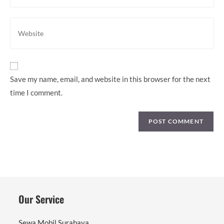
to
email
comment
address
Enter
to
your
comment
website
URL
(optional)
Save my name, email, and website in this browser for the next
time I comment.
Our Service
Sewa Mobil Surabaya