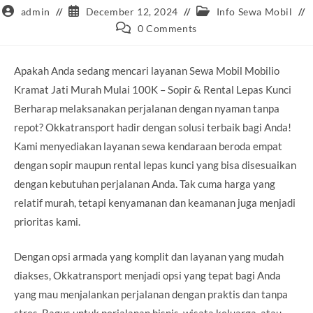
Post
Post
Post
admin
December 12, 2024
Info Sewa Mobil
author:
published:
category:
Post
0 Comments
comments:
Apakah Anda sedang mencari layanan Sewa Mobil Mobilio
Kramat Jati Murah Mulai 100K – Sopir & Rental Lepas Kunci
Berharap melaksanakan perjalanan dengan nyaman tanpa
repot? Okkatransport hadir dengan solusi terbaik bagi Anda!
Kami menyediakan layanan sewa kendaraan beroda empat
dengan sopir maupun rental lepas kunci yang bisa disesuaikan
dengan kebutuhan perjalanan Anda. Tak cuma harga yang
relatif murah, tetapi kenyamanan dan keamanan juga menjadi
prioritas kami.
Dengan opsi armada yang komplit dan layanan yang mudah
diakses, Okkatransport menjadi opsi yang tepat bagi Anda
yang mau menjalankan perjalanan dengan praktis dan tanpa
stres. Bagus untuk perjalanan bisnis, wisata keluarga, atau