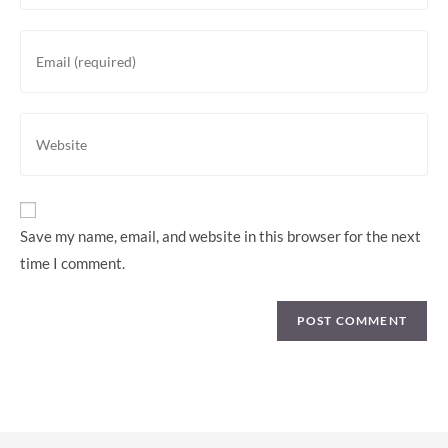
name
or
Enter
username
your
to
email
comment
address
Enter
to
your
comment
website
URL
(optional)
Save my name, email, and website in this browser for the next
time I comment.