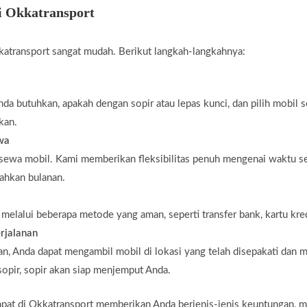
i Okkatransport
atransport sangat mudah. Berikut langkah-langkahnya:
da butuhkan, apakah dengan sopir atau lepas kunci, dan pilih mobil 
kan.
ewa
 sewa mobil. Kami memberikan fleksibilitas penuh mengenai waktu s
bahkan bulanan.
elalui beberapa metode yang aman, seperti transfer bank, kartu kredi
rjalanan
n, Anda dapat mengambil mobil di lokasi yang telah disepakati dan m
opir, sopir akan siap menjemput Anda.
t di Okkatransport memberikan Anda berjenis-jenis keuntungan, mul