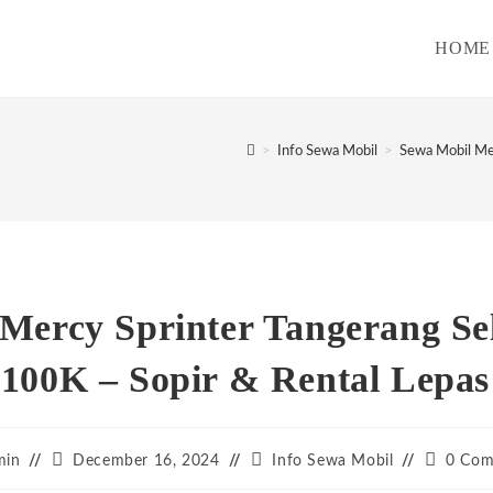
HOME
>
Info Sewa Mobil
>
Sewa Mobil Mer
Mercy Sprinter Tangerang S
 100K – Sopir & Rental Lepas
Post
Post
Post
min
December 16, 2024
Info Sewa Mobil
0 Com
:
published:
category:
comment