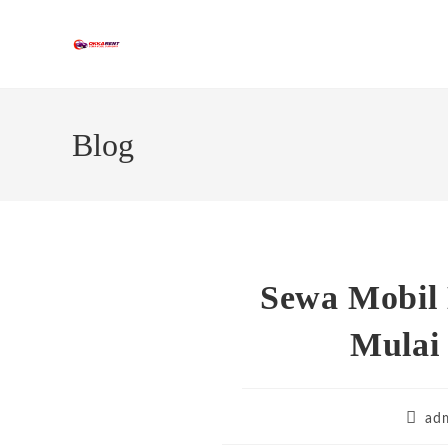
Skip
to
content
Blog
Sewa Mobil 
Mulai
Post
ad
author