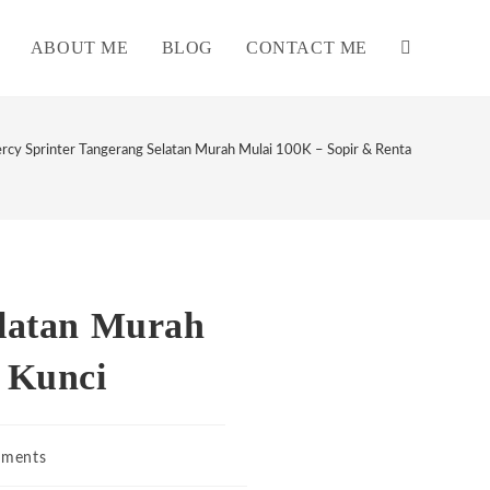
ABOUT ME
BLOG
CONTACT ME
TOGGLE
WEBSITE
cy Sprinter Tangerang Selatan Murah Mulai 100K – Sopir & Rental Lepas Kunc
SEARCH
elatan Murah
 Kunci
ments
s: