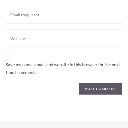
or
Enter
username
your
to
email
comment
address
Enter
to
your
comment
website
URL
(optional)
Save my name, email, and website in this browser for the next
time I comment.