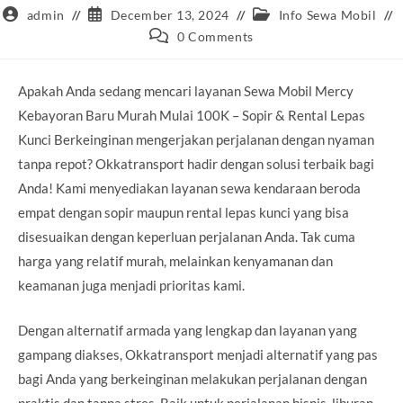
Post
Post
Post
admin
December 13, 2024
Info Sewa Mobil
author:
published:
category:
Post
0 Comments
comments:
Apakah Anda sedang mencari layanan Sewa Mobil Mercy
Kebayoran Baru Murah Mulai 100K – Sopir & Rental Lepas
Kunci Berkeinginan mengerjakan perjalanan dengan nyaman
tanpa repot? Okkatransport hadir dengan solusi terbaik bagi
Anda! Kami menyediakan layanan sewa kendaraan beroda
empat dengan sopir maupun rental lepas kunci yang bisa
disesuaikan dengan keperluan perjalanan Anda. Tak cuma
harga yang relatif murah, melainkan kenyamanan dan
keamanan juga menjadi prioritas kami.
Dengan alternatif armada yang lengkap dan layanan yang
gampang diakses, Okkatransport menjadi alternatif yang pas
bagi Anda yang berkeinginan melakukan perjalanan dengan
praktis dan tanpa stres. Baik untuk perjalanan bisnis, liburan