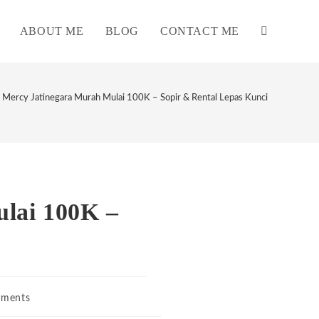
ABOUT ME
BLOG
CONTACT ME
TOGGLE
WEBSITE
 Mercy Jatinegara Murah Mulai 100K – Sopir & Rental Lepas Kunci
SEARCH
lai 100K –
ments
s: