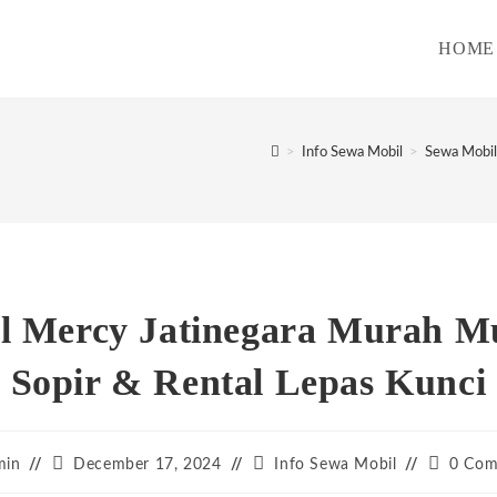
HOME
>
Info Sewa Mobil
>
Sewa Mobil
l Mercy Jatinegara Murah Mu
Sopir & Rental Lepas Kunci
Post
Post
Post
min
December 17, 2024
Info Sewa Mobil
0 Com
:
published:
category:
comment