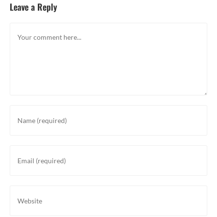
Leave a Reply
Comment
Enter
your
name
or
Enter
username
your
to
email
comment
address
Enter
to
your
comment
website