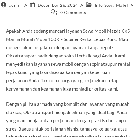
Post
Post
Post
admin
December 26, 2024
Info Sewa Mobil
author:
published:
category:
Post
0 Comments
comments:
Apakah Anda sedang mencari layanan Sewa Mobil Mazda Cx5
Manna Murah Mulai 100K – Sopir & Rental Lepas Kunci Mau
mengerjakan perjalanan dengan nyaman tanpa repot?
Okkatransport hadir dengan solusi terbaik bagi Anda! Kami
menyediakan layanan sewa mobil dengan sopir ataupun rental
lepas kunci yang bisa disesuaikan dengan keperluan
perjalanan Anda. Tak cuma harga yang terjangkau, tetapi
kenyamanan dan keamanan juga menjadi prioritas kami.
Dengan pilihan armada yang komplit dan layanan yang mudah
diakses, Okkatransport menjadi pilihan yang ideal bagi Anda
yang mau menjalankan perjalanan dengan praktis dan tanpa
stres. Bagus untuk perjalanan bisnis, tamasya keluarga, atau
kebutuhan sehari-hari, kami siap memberikan layanan terbaik