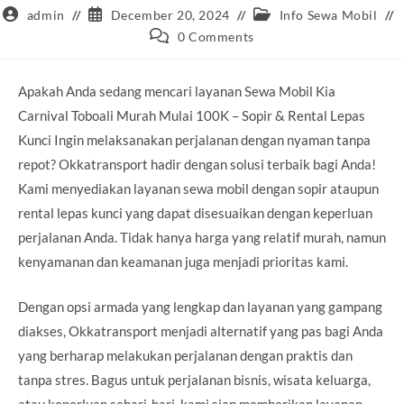
Post
Post
Post
admin
December 20, 2024
Info Sewa Mobil
author:
published:
category:
Post
0 Comments
comments:
Apakah Anda sedang mencari layanan Sewa Mobil Kia
Carnival Toboali Murah Mulai 100K – Sopir & Rental Lepas
Kunci Ingin melaksanakan perjalanan dengan nyaman tanpa
repot? Okkatransport hadir dengan solusi terbaik bagi Anda!
Kami menyediakan layanan sewa mobil dengan sopir ataupun
rental lepas kunci yang dapat disesuaikan dengan keperluan
perjalanan Anda. Tidak hanya harga yang relatif murah, namun
kenyamanan dan keamanan juga menjadi prioritas kami.
Dengan opsi armada yang lengkap dan layanan yang gampang
diakses, Okkatransport menjadi alternatif yang pas bagi Anda
yang berharap melakukan perjalanan dengan praktis dan
tanpa stres. Bagus untuk perjalanan bisnis, wisata keluarga,
atau keperluan sehari-hari, kami siap memberikan layanan