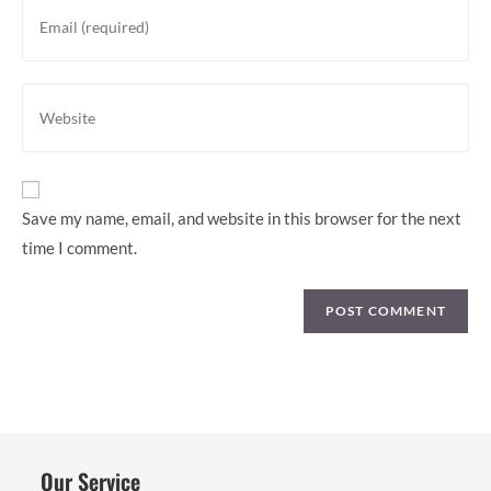
Enter
username
your
to
email
comment
address
Enter
to
your
comment
website
URL
(optional)
Save my name, email, and website in this browser for the next
time I comment.
Our Service