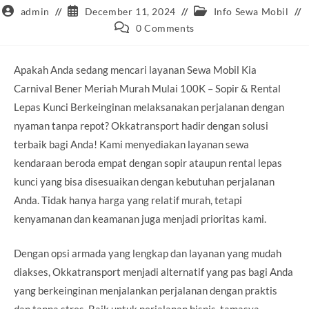
Post
Post
Post
admin
December 11, 2024
Info Sewa Mobil
author:
published:
category:
Post
0 Comments
comments:
Apakah Anda sedang mencari layanan Sewa Mobil Kia
Carnival Bener Meriah Murah Mulai 100K – Sopir & Rental
Lepas Kunci Berkeinginan melaksanakan perjalanan dengan
nyaman tanpa repot? Okkatransport hadir dengan solusi
terbaik bagi Anda! Kami menyediakan layanan sewa
kendaraan beroda empat dengan sopir ataupun rental lepas
kunci yang bisa disesuaikan dengan kebutuhan perjalanan
Anda. Tidak hanya harga yang relatif murah, tetapi
kenyamanan dan keamanan juga menjadi prioritas kami.
Dengan opsi armada yang lengkap dan layanan yang mudah
diakses, Okkatransport menjadi alternatif yang pas bagi Anda
yang berkeinginan menjalankan perjalanan dengan praktis
dan tanpa stres. Baik untuk perjalanan bisnis, tamasya