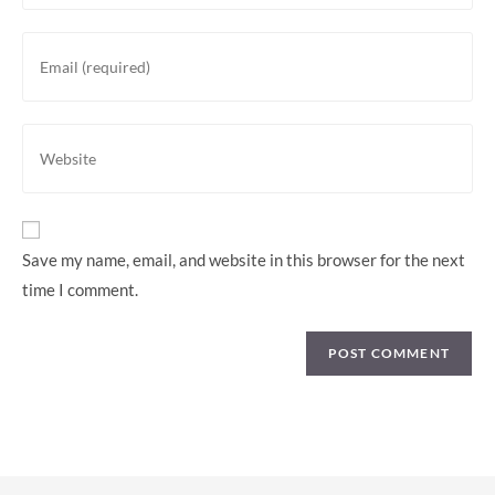
name
or
Enter
username
your
to
email
comment
address
Enter
to
your
comment
website
URL
(optional)
Save my name, email, and website in this browser for the next
time I comment.