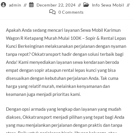
Post
Post
Post
admin
December 22, 2024
Info Sewa Mobil
author:
published:
category:
Post
0 Comments
comments:
Apakah Anda sedang mencari layanan Sewa Mobil Karimun
Wagon R Ketapang Murah Mulai 100K – Sopir & Rental Lepas
Kunci Berkeinginan melaksanakan perjalanan dengan nyaman
tanpa repot? Okkatransport hadir dengan solusi terbaik bagi
Anda! Kami menyediakan layanan sewa kendaraan beroda
empat dengan sopir ataupun rental lepas kunci yang bisa
disesuaikan dengan kebutuhan perjalanan Anda. Tak cuma
harga yang relatif murah, melainkan kenyamanan dan
keamanan juga menjadi prioritas kami.
Dengan opsi armada yang lengkap dan layanan yang mudah
diakses, Okkatransport menjadi pilihan yang tepat bagi Anda
yang mau menjalankan perjalanan dengan praktis dan tanpa
stres. Baik untuk perjalanan bisnis, liburan keluarga, atau