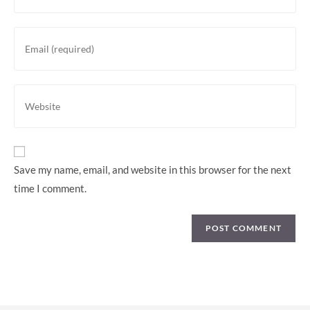
name
or
Enter
username
your
to
email
comment
address
Enter
to
your
comment
website
URL
(optional)
Save my name, email, and website in this browser for the next
time I comment.