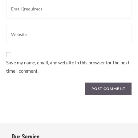
or
Enter
username
your
to
email
comment
address
Enter
to
your
comment
website
URL
(optional)
Save my name, email, and website in this browser for the next
time I comment.
Our Service