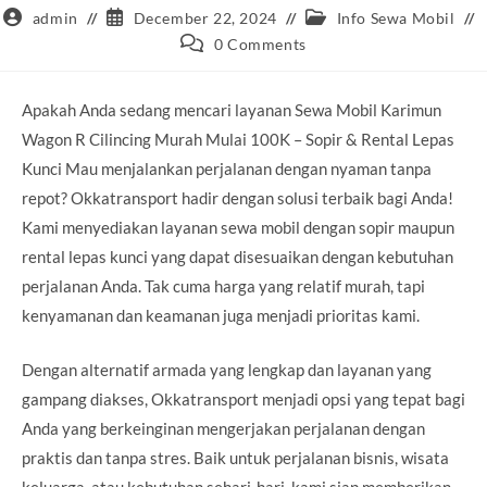
Post
Post
Post
admin
December 22, 2024
Info Sewa Mobil
author:
published:
category:
Post
0 Comments
comments:
Apakah Anda sedang mencari layanan Sewa Mobil Karimun
Wagon R Cilincing Murah Mulai 100K – Sopir & Rental Lepas
Kunci Mau menjalankan perjalanan dengan nyaman tanpa
repot? Okkatransport hadir dengan solusi terbaik bagi Anda!
Kami menyediakan layanan sewa mobil dengan sopir maupun
rental lepas kunci yang dapat disesuaikan dengan kebutuhan
perjalanan Anda. Tak cuma harga yang relatif murah, tapi
kenyamanan dan keamanan juga menjadi prioritas kami.
Dengan alternatif armada yang lengkap dan layanan yang
gampang diakses, Okkatransport menjadi opsi yang tepat bagi
Anda yang berkeinginan mengerjakan perjalanan dengan
praktis dan tanpa stres. Baik untuk perjalanan bisnis, wisata
keluarga, atau kebutuhan sehari-hari, kami siap memberikan