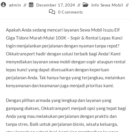
Post
Post
Post
admin
December 17, 2024
Info Sewa Mobil
author:
published:
category:
Post
0 Comments
comments:
Apakah Anda sedang mencari layanan Sewa Mobil Isuzu Elf
Giga Tidore Murah Mulai 100K – Sopir & Rental Lepas Kunci
Ingin menjalankan perjalanan dengan nyaman tanpa repot?
Okkatransport hadir dengan solusi terbaik bagi Anda! Kami
menyediakan layanan sewa mobil dengan sopir ataupun rental
lepas kunci yang dapat disesuaikan dengan keperluan
perjalanan Anda. Tak hanya harga yang terjangkau, melainkan
kenyamanan dan keamanan juga menjadi prioritas kami.
Dengan pilihan armada yang lengkap dan layanan yang
gampang diakses, Okkatransport menjadi opsi yang tepat bagi
Anda yang mau melakukan perjalanan dengan praktis dan
tanpa stres. Baik untuk perjalanan bisnis, wisata keluarga,
atau keperluan sehari-hari, kami siap memberikan layanan