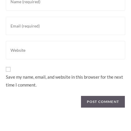
your
name
or
Enter
username
your
to
email
comment
address
Enter
to
your
comment
website
URL
(optional)
Save my name, email, and website in this browser for the next
time I comment.