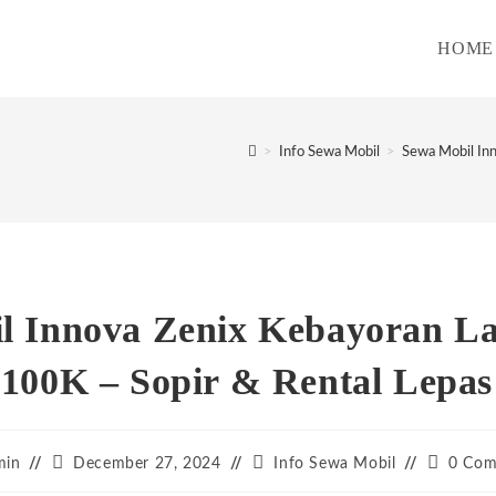
HOME
>
Info Sewa Mobil
>
Sewa Mobil In
l Innova Zenix Kebayoran 
 100K – Sopir & Rental Lepas
Post
Post
Post
min
December 27, 2024
Info Sewa Mobil
0 Com
:
published:
category:
comment