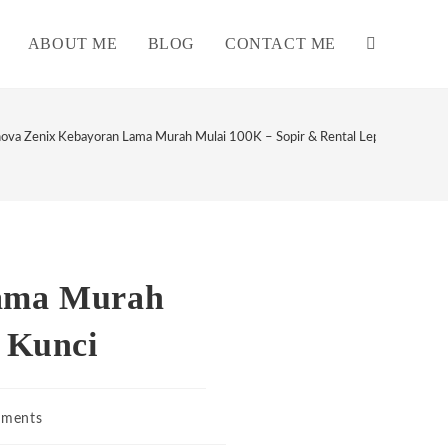
ABOUT ME
BLOG
CONTACT ME
TOGGLE
WEBSITE
nova Zenix Kebayoran Lama Murah Mulai 100K – Sopir & Rental Lepas Kunci
SEARCH
Lama Murah
 Kunci
ments
s: