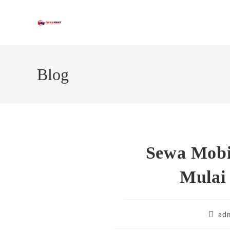
Skip
to
content
Blog
Sewa Mobi
Mulai
Post
ad
author