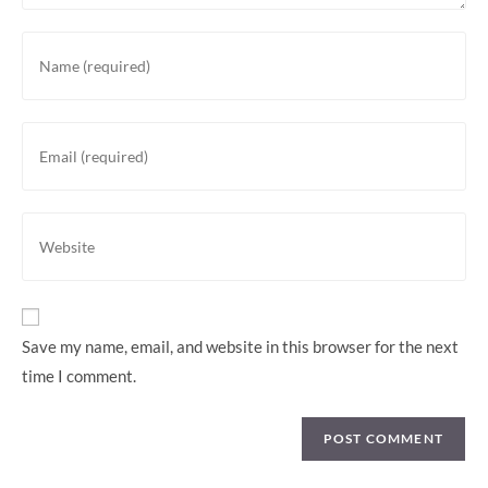
Enter
your
name
or
Enter
username
your
to
email
comment
address
Enter
to
your
comment
website
URL
(optional)
Save my name, email, and website in this browser for the next
time I comment.