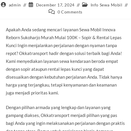
Post
Post
Post
admin
December 17, 2024
Info Sewa Mobil
author:
published:
category:
Post
0 Comments
comments:
Apakah Anda sedang mencari layanan Sewa Mobil Innova
Reborn Sukoharjo Murah Mulai 100K – Sopir & Rental Lepas
Kunci Ingin menjalankan perjalanan dengan nyaman tanpa
repot? Okkatransport hadir dengan solusi terbaik bagi Anda!
Kami menyediakan layanan sewa kendaraan beroda empat
dengan sopir ataupun rental lepas kunci yang dapat
disesuaikan dengan kebutuhan perjalanan Anda. Tidak hanya
harga yang terjangkau, tetapi kenyamanan dan keamanan
juga menjadi prioritas kami.
Dengan pilihan armada yang lengkap dan layanan yang
gampang diakses, Okkatransport menjadi pilihan yang pas
bagi Anda yang ingin melaksanakan perjalanan dengan praktis
dan tanpa stres. Bagus untuk perjalanan bisnis, tamasya