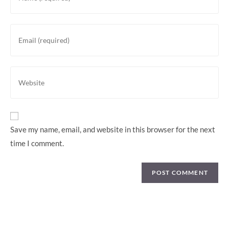
your
name
or
Enter
username
your
to
email
comment
address
Enter
to
your
comment
website
URL
(optional)
Save my name, email, and website in this browser for the next
time I comment.