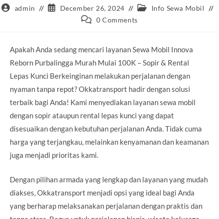
Post
Post
Post
admin
December 26, 2024
Info Sewa Mobil
author:
published:
category:
Post
0 Comments
comments:
Apakah Anda sedang mencari layanan Sewa Mobil Innova
Reborn Purbalingga Murah Mulai 100K – Sopir & Rental
Lepas Kunci Berkeinginan melakukan perjalanan dengan
nyaman tanpa repot? Okkatransport hadir dengan solusi
terbaik bagi Anda! Kami menyediakan layanan sewa mobil
dengan sopir ataupun rental lepas kunci yang dapat
disesuaikan dengan kebutuhan perjalanan Anda. Tidak cuma
harga yang terjangkau, melainkan kenyamanan dan keamanan
juga menjadi prioritas kami.
Dengan pilihan armada yang lengkap dan layanan yang mudah
diakses, Okkatransport menjadi opsi yang ideal bagi Anda
yang berharap melaksanakan perjalanan dengan praktis dan
tanpa stres. Bagus untuk perjalanan bisnis, wisata keluarga,