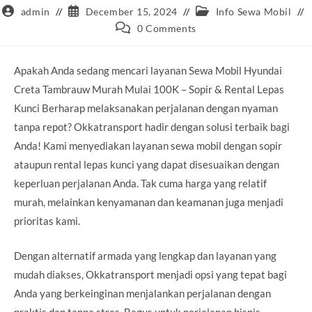
Post
Post
Post
admin
December 15, 2024
Info Sewa Mobil
author:
published:
category:
Post
0 Comments
comments:
Apakah Anda sedang mencari layanan Sewa Mobil Hyundai
Creta Tambrauw Murah Mulai 100K – Sopir & Rental Lepas
Kunci Berharap melaksanakan perjalanan dengan nyaman
tanpa repot? Okkatransport hadir dengan solusi terbaik bagi
Anda! Kami menyediakan layanan sewa mobil dengan sopir
ataupun rental lepas kunci yang dapat disesuaikan dengan
keperluan perjalanan Anda. Tak cuma harga yang relatif
murah, melainkan kenyamanan dan keamanan juga menjadi
prioritas kami.
Dengan alternatif armada yang lengkap dan layanan yang
mudah diakses, Okkatransport menjadi opsi yang tepat bagi
Anda yang berkeinginan menjalankan perjalanan dengan
praktis dan tanpa stres. Bagus untuk perjalanan bisnis,