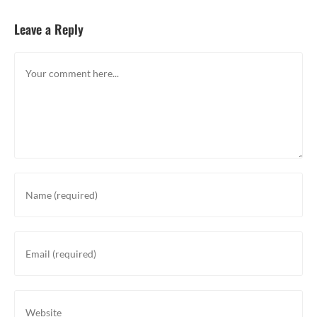
Leave a Reply
Comment
Enter
your
name
or
Enter
username
your
to
email
comment
address
Enter
to
your