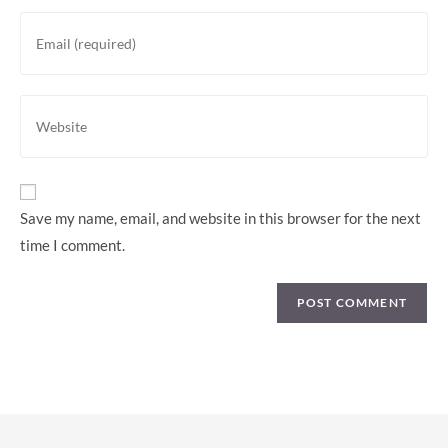
or
Enter
username
your
to
email
comment
address
Enter
to
your
comment
website
URL
(optional)
Save my name, email, and website in this browser for the next
time I comment.