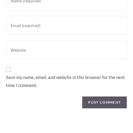
your
name
or
Enter
username
your
to
email
comment
address
Enter
to
your
comment
website
URL
(optional)
Save my name, email, and website in this browser for the next
time I comment.