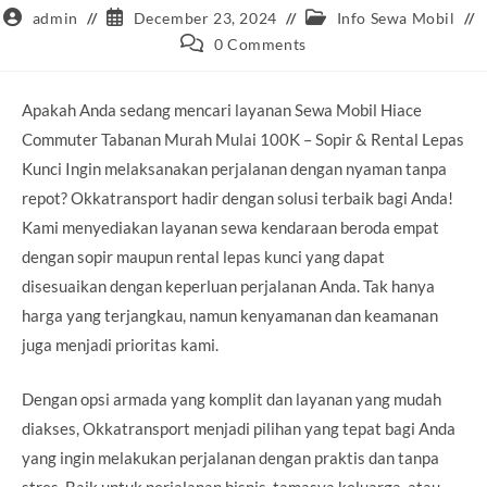
Post
Post
Post
admin
December 23, 2024
Info Sewa Mobil
author:
published:
category:
Post
0 Comments
comments:
Apakah Anda sedang mencari layanan Sewa Mobil Hiace
Commuter Tabanan Murah Mulai 100K – Sopir & Rental Lepas
Kunci Ingin melaksanakan perjalanan dengan nyaman tanpa
repot? Okkatransport hadir dengan solusi terbaik bagi Anda!
Kami menyediakan layanan sewa kendaraan beroda empat
dengan sopir maupun rental lepas kunci yang dapat
disesuaikan dengan keperluan perjalanan Anda. Tak hanya
harga yang terjangkau, namun kenyamanan dan keamanan
juga menjadi prioritas kami.
Dengan opsi armada yang komplit dan layanan yang mudah
diakses, Okkatransport menjadi pilihan yang tepat bagi Anda
yang ingin melakukan perjalanan dengan praktis dan tanpa
stres. Baik untuk perjalanan bisnis, tamasya keluarga, atau