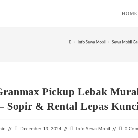
HOME
>
Info Sewa Mobil
>
Sewa Mobil Gr
Granmax Pickup Lebak Mura
– Sopir & Rental Lepas Kunc
Post
Post
Post
min
December 13, 2024
Info Sewa Mobil
0 Com
:
published:
category:
comment