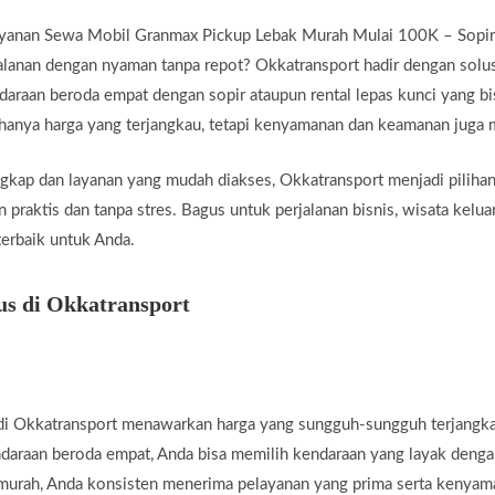
ayanan Sewa Mobil Granmax Pickup Lebak Murah Mulai 100K – Sopir 
lanan dengan nyaman tanpa repot? Okkatransport hadir dengan solus
araan beroda empat dengan sopir ataupun rental lepas kunci yang bi
 hanya harga yang terjangkau, tetapi kenyamanan dan keamanan juga m
gkap dan layanan yang mudah diakses, Okkatransport menjadi piliha
praktis dan tanpa stres. Bagus untuk perjalanan bisnis, wisata keluar
erbaik untuk Anda.
us di Okkatransport
i Okkatransport menawarkan harga yang sungguh-sungguh terjangka
daraan beroda empat, Anda bisa memilih kendaraan yang layak denga
 murah, Anda konsisten menerima pelayanan yang prima serta kenyama