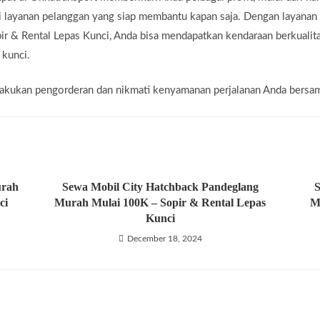
i layanan pelanggan yang siap membantu kapan saja. Dengan layana
r & Rental Lepas Kunci, Anda bisa mendapatkan kendaraan berkualita
 kunci.
g lakukan pengorderan dan nikmati kenyamanan perjalanan Anda bersa
urah
Sewa Mobil City Hatchback Pandeglang
S
ci
Murah Mulai 100K – Sopir & Rental Lepas
M
Kunci
December 18, 2024