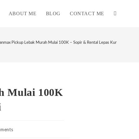
ABOUT ME
BLOG
CONTACT ME
TOGGLE
WEBSITE
anmax Pickup Lebak Murah Mulai 100K – Sopir & Rental Lepas Kunci
SEARCH
h Mulai 100K
i
ments
s: