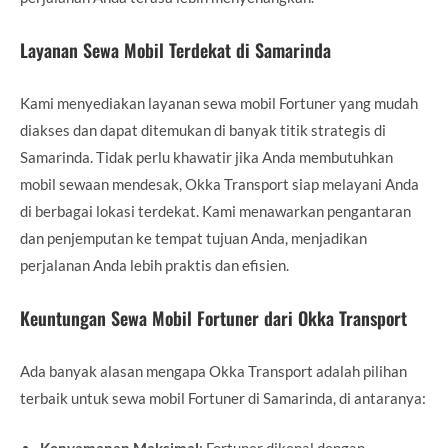
Layanan Sewa Mobil Terdekat di Samarinda
Kami menyediakan layanan sewa mobil Fortuner yang mudah
diakses dan dapat ditemukan di banyak titik strategis di
Samarinda. Tidak perlu khawatir jika Anda membutuhkan
mobil sewaan mendesak, Okka Transport siap melayani Anda
di berbagai lokasi terdekat. Kami menawarkan pengantaran
dan penjemputan ke tempat tujuan Anda, menjadikan
perjalanan Anda lebih praktis dan efisien.
Keuntungan Sewa Mobil Fortuner dari Okka Transport
Ada banyak alasan mengapa Okka Transport adalah pilihan
terbaik untuk sewa mobil Fortuner di Samarinda, di antaranya:
Kenyamanan Maksimal
: Fortuner dikenal dengan