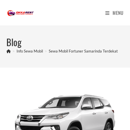
Skip
to
MENU
content
Blog
>
Info Sewa Mobil
>
Sewa Mobil Fortuner Samarinda Terdekat