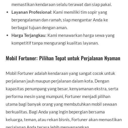
memastikan kendaraan selalu terawat dan siap pakai.
Layanan Profesional
: Kami memiliki tim sopir yang
berpengalaman dan ramah, siap mengantar Anda ke
berbagai tujuan dengan aman.
Harga Terjangkau
: Kami menawarkan harga sewa yang
kompetitif tanpa mengurangi kualitas layanan.
Mobil Fortuner: Pilihan Tepat untuk Perjalanan Nyaman
Mobil Fortuner adalah kendaraan yang sangat cocok untuk
perjalanan jauh maupun perjalanan dalam kota. Dengan
kapasitas penumpang yang besar, kenyamanan ekstra, serta
performa mesin yang mumpuni, Fortuner menjadi pilihan
utama bagi banyak orang yang membutuhkan mobil sewaan
berkualitas. Bagi Anda yang ingin bepergian bersama
keluarga, teman, atau rekan bisnis, Fortuner akan memastikan
perjalanan Anda terasa lebih menyenangkan.