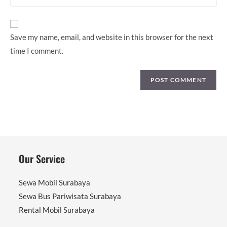
comment
website
URL
(optional)
Save my name, email, and website in this browser for the next
time I comment.
Our Service
Sewa Mobil Surabaya
Sewa Bus Pariwisata Surabaya
Rental Mobil Surabaya