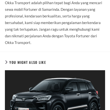
Okka Transport adalah pilihan tepat bagi Anda yang mencari
sewa mobil Fortuner di Samarinda. Dengan layanan yang
profesional, kendaraan berkualitas, serta harga yang
bersahabat, kami siap memberikan pengalaman berkendara
yang tak terlupakan. Jangan ragu untuk menghubungi kami
dan nikmati perjalanan Anda dengan Toyota Fortuner dari
Okka Transport.
YOU MIGHT ALSO LIKE