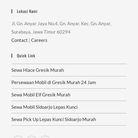
Lokasi Kami
Jl. Gn. Anyar Jaya No.4, Gn. Anyar, Kec. Gn. Anyar,
Surabaya, Jawa Timur 60294
Contact
|
Careers
Quick Link
Sewa Hiace Gresik Murah
Persewaan Mobil di Gresik Murah 24 Jam
Sewa Mobil Elf Gresik Murah
Sewa Mobil Sidoarjo Lepas Kunci
Sewa Pick Up Lepas Kunci Sidoarjo Murah